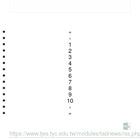
«
‹
1
2
3
4
(current)
5
6
7
8
9
10
›
»
https://www.tjes.tyc.edu.tw/modules/tadnews/rss.ph