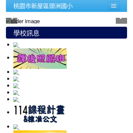
桃園市新屋區頭洲國小
學校簡介
行政組織
學校訊息
頭洲文件
公務連結
人事宣導專區
校內功能
登入