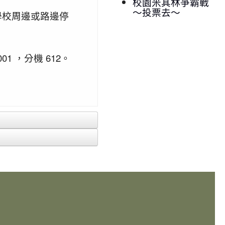
校園米其林爭霸戰
～投票去～
學校周邊或路邊停
 ，分機 612。