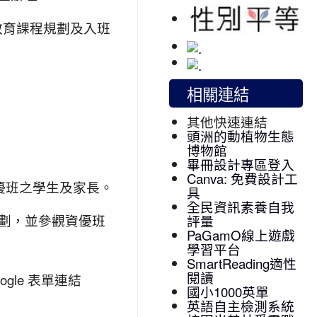
教育課程規劃及入班
相關連結
其他快速連結
頭洲的動植物生態
博物館
畢冊設計專區登入
Canva: 免費設計工
優班之學生及家長。
具
全民資訊素養自我
規劃，並參觀資優班
評量
PaGamO線上遊戲
學習平台
SmartReading適性
閱讀
gle 表單連結
國小1000英單
英語自主檢測系統