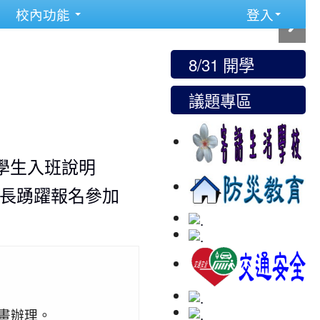
校內功能
登入
8/31 開學
議題專區
學生入班說明
長踴躍報名參加
畫辦理。