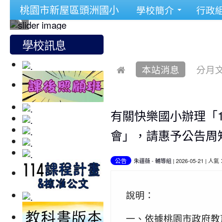
桃園市新屋區頭洲國小
學校簡介
行政
學校訊息
本站消息
分月
有關快樂國小辦理「
會」，請惠予公告周
公告
朱疆薇
-
輔導組
| 2026-05-21 | 人氣
說明：
一、依據桃園市政府教