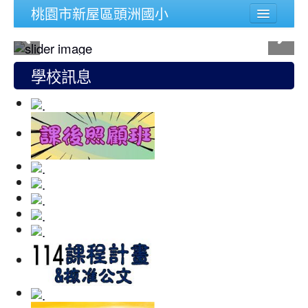
桃園市新屋區頭洲國小
學校簡介
行政組織
學校訊息
頭洲文件
公務連結
人事宣導專區
校內功能
登入