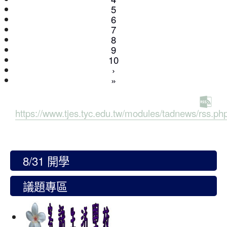
5
6
7
8
9
10
›
»
https://www.tjes.tyc.edu.tw/modules/tadnews/rss.ph
8/31 開學
議題專區