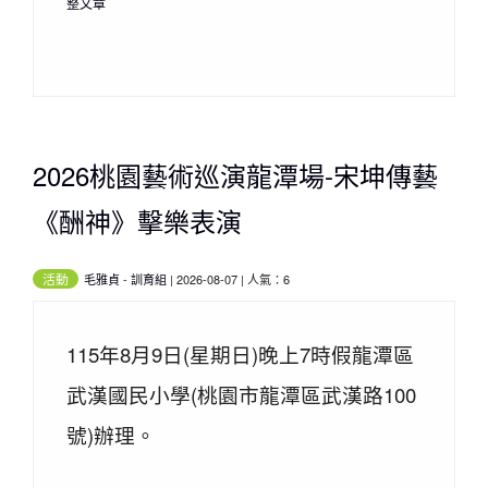
整文章
2026桃園藝術巡演龍潭場-宋坤傳藝
《酬神》擊樂表演
活動
毛雅貞
-
訓育組
| 2026-08-07 | 人氣：6
115年8月9日(星期日)晚上7時假龍潭區
武漢國民小學(桃園市龍潭區武漢路100
號)辦理。