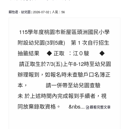
賴怡君
-
幼兒園
| 2026-07-02 | 人氣：56
115學年度桃園市新屋區頭洲國民小學
附設幼兒園(3到5歲) 第 1 次自行招生
抽籤結果 ◆ 正取 ：江０駿 ◆
請正取生於7/3(五)上午8-12時至幼兒園
辦理報到，如報名時未查驗戶口名簿正
本， 請一併帶至幼兒園查驗
未 於上述時間內完成報到手續者，視
同放棄錄取資格。 &nbs...
觀看完整文章