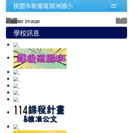
桃園市新屋區頭洲國小
學校簡介
行政組織
學校訊息
頭洲文件
公務連結
人事宣導專區
校內功能
登入