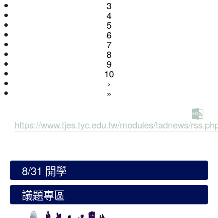
(current)
3
4
5
6
7
8
9
10
›
»
https://www.tjes.tyc.edu.tw/modules/tadnews/rss.ph
8/31 開學
議題專區