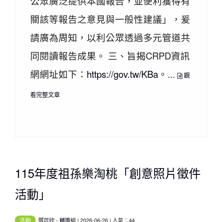
公眾廣泛提供本國報告，並便利獲得有
關該等報告之意見與一般性建議」，爰
請廣為周知，以利公眾透過多元管道共
同閱讀報告成果。 三、旨揭CRPD資訊
網網址如下：
https://gov.tw/KBa
。...
觀
看完整文章
115年度祖孫樂淘桃「創意照片徵件
活動」
活動
鄧可欣
-
輔導組
| 2026-06-26 | 人氣：44