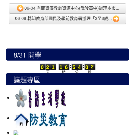
06-04 有關資優教育資源中心(武陵高中)辦理本市...
06-08 轉知教育部國民及學前教育署辦理「2至8歲...
8/31 開學
0
2
1
1
6
5
4
0
2
:
:
0
2
1
1
6
5
4
0
2
天
時
分
秒
議題專區