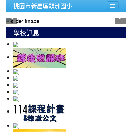
桃園市新屋區頭洲國小
學校簡介
行政組織
學校訊息
頭洲文件
公務連結
人事宣導專區
校內功能
登入