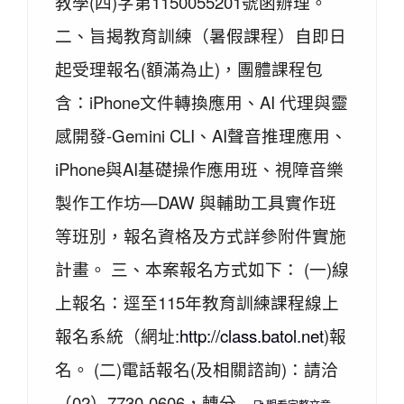
教學(四)字第1150055201號函辦理。
二、旨揭教育訓練（暑假課程）自即日
起受理報名(額滿為止)，團體課程包
含：iPhone文件轉換應用、AI 代理與靈
感開發-Gemini CLI、AI聲音推理應用、
iPhone與AI基礎操作應用班、視障音樂
製作工作坊—DAW 與輔助工具實作班
等班別，報名資格及方式詳參附件實施
計畫。 三、本案報名方式如下： (一)線
上報名：逕至115年教育訓練課程線上
報名系統（網址:
http://class.batol.net
)報
名。 (二)電話報名(及相關諮詢)：請洽
（02）7730-0606，轉分...