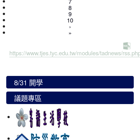
7
8
9
10
›
»
https://www.tjes.tyc.edu.tw/modules/tadnews/rss.ph
8/31 開學
議題專區