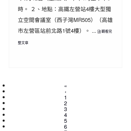
時。 ２、地點：高鐵左營站4樓大型獨
立空間會議室（西子灣MR505）（高雄
市左營區站前北路1號4樓）。 ...
觀看完
整文章
«
‹
1
2
3
(current)
4
5
6