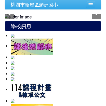
桃園市新屋區頭洲國小
學校簡介
行政組織
學校訊息
頭洲文件
公務連結
人事宣導專區
校內功能
登入