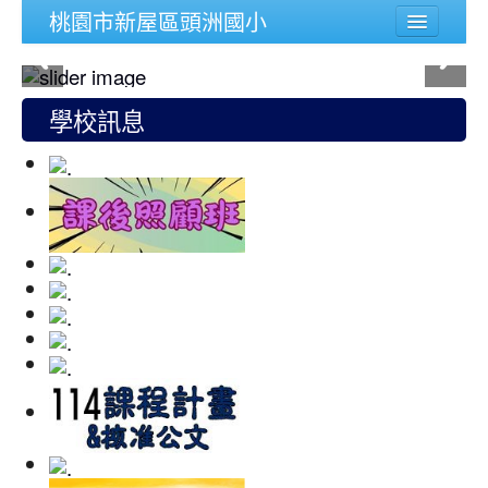
桃園市新屋區頭洲國小
學校簡介
行政組織
學校訊息
頭洲文件
公務連結
人事宣導專區
校內功能
登入