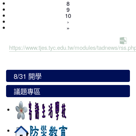
8
(current)
9
10
›
»
https://www.tjes.tyc.edu.tw/modules/tadnews/rss.ph
8/31 開學
議題專區