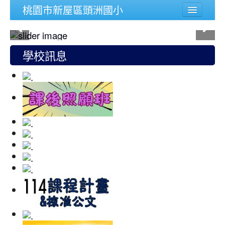
桃園市新屋區頭洲國小
學校簡介
行政組織
學校訊息
頭洲文件
公務連結
人事宣導專區
校內功能
登入