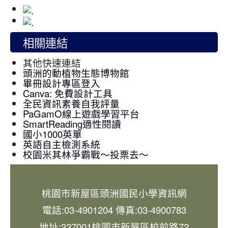
相關連結
其他快速連結
頭洲的動植物生態博物館
畢冊設計專區登入
Canva: 免費設計工具
全民資訊素養自我評量
PaGamO線上遊戲學習平台
SmartReading適性閱讀
國小1000英單
英語自主檢測系統
校園米其林爭霸戰～投票去～
桃園市新屋區頭洲國民小學資訊網
電話:03-4901204 傳真:03-4900783
地址:327001桃園市新屋區校前路72