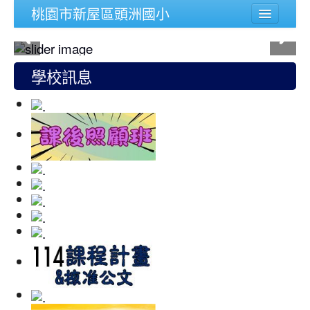
桃園市新屋區頭洲國小
學校簡介
行政組織
學校訊息
頭洲文件
公務連結
人事宣導專區
校內功能
登入