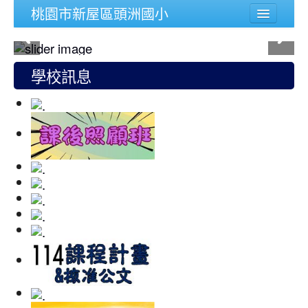
桃園市新屋區頭洲國小
學校簡介
行政組織
學校訊息
頭洲文件
公務連結
人事宣導專區
校內功能
登入