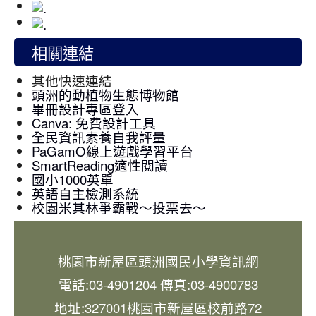
相關連結
其他快速連結
頭洲的動植物生態博物館
畢冊設計專區登入
Canva: 免費設計工具
全民資訊素養自我評量
PaGamO線上遊戲學習平台
SmartReading適性閱讀
國小1000英單
英語自主檢測系統
校園米其林爭霸戰～投票去～
桃園市新屋區頭洲國民小學資訊網
電話:03-4901204 傳真:03-4900783
地址:327001桃園市新屋區校前路72