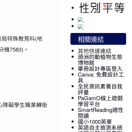
相關連結
育局特殊教育科(地
機7583)。
其他快速連結
頭洲的動植物生態
博物館
畢冊設計專區登入
Canva: 免費設計工
具
全民資訊素養自我
評量
PaGamO線上遊戲
學習平台
心障礙學生職業轉銜
SmartReading適性
閱讀
國小1000英單
英語自主檢測系統