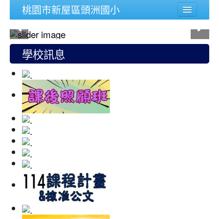
桃園市新屋區頭洲國小
學校簡介
行政組織
學校訊息
頭洲文件
公務連結
人事宣導專區
校內功能
登入