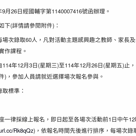
9月26日經國輔字第1140007416號函辦理。
如下(詳情請參閱附件)：
：每場次錄取60人，凡對活動主題感興趣之教師、家長
實作課程。
14年12月3日(星期三)至114年12月26日(星期五)止
件)，參加人員請就近選擇場次報名參與。
錄取標準：
座一律採線上報名，即日起至各場次活動前1日中午1
eurl.cc/Rk8qQz
)，依報名時間先後進行排序，每場次錄取