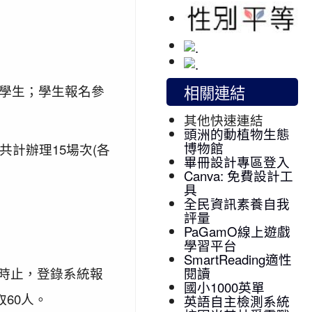
相關連結
及學生；學生報名參
其他快速連結
頭洲的動植物生態
博物館
，共計辦理15場次(各
畢冊設計專區登入
Canva: 免費設計工
具
全民資訊素養自我
評量
PaGamO線上遊戲
學習平台
SmartReading適性
2時止，登錄系統報
閱讀
國小1000英單
60人。
英語自主檢測系統