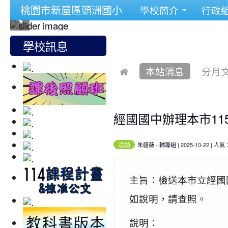
桃園市新屋區頭洲國小
學校簡介
行政
學校訊息
本站消息
分月
經國國中辦理本市1
活動
朱疆薇
-
輔導組
| 2025-10-22 | 人氣
主旨：檢送本市立經國
如說明，請查照。
說明：