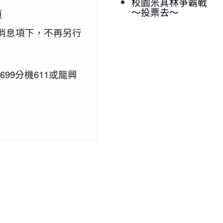
校園米其林爭霸戰
～投票去～
頁
新消息項下，不再另行
99分機611或龍興