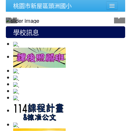
桃園市新屋區頭洲國小
學校簡介
行政組織
學校訊息
頭洲文件
公務連結
人事宣導專區
校內功能
登入