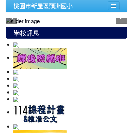
桃園市新屋區頭洲國小
學校簡介
行政組織
學校訊息
頭洲文件
公務連結
人事宣導專區
校內功能
登入