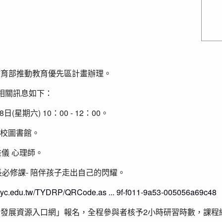
教育部推動教育優先區計畫辦理。
相關訊息如下：
日(星期六) 10：00 - 12：00。
校圖書館。
儀 心理師。
必修課- 陪伴孩子走出自己的閃耀。
p.tyc.edu.tw/TYDRP/QRCode.as ... 9f-f011-9a53-005056a69c48
發展資源入口網」報名，全程參與者核予2小時研習時數，課程編號J