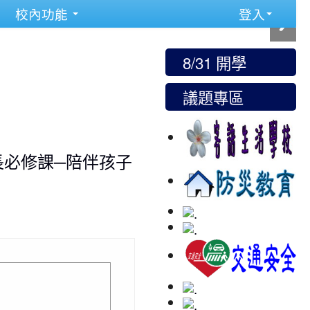
校內功能
登入
8/31 開學
議題專區
長必修課─陪伴孩子