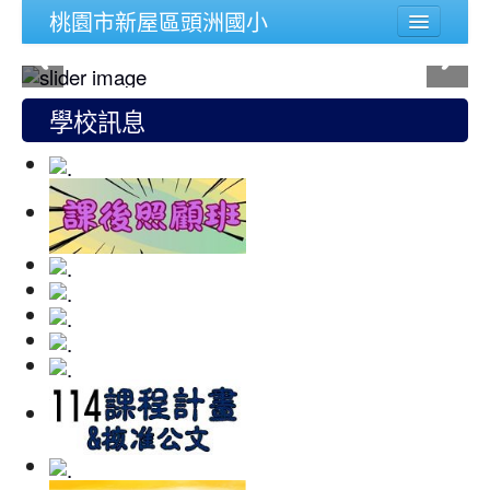
桃園市新屋區頭洲國小
學校簡介
行政組織
學校訊息
頭洲文件
公務連結
人事宣導專區
校內功能
登入