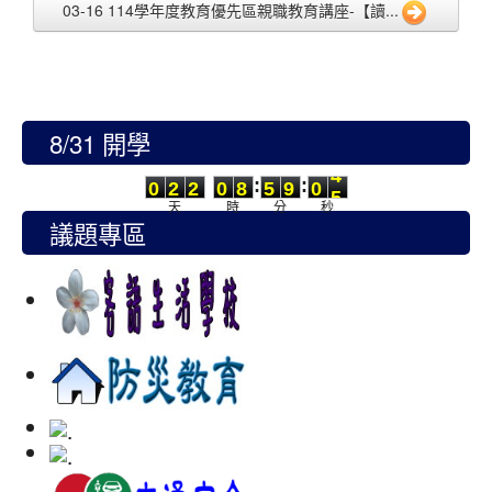
03-16 114學年度教育優先區親職教育講座-【讀...
8/31 開學
0
2
2
0
8
5
9
0
4
:
:
0
2
2
0
8
5
9
0
4
天
時
分
秒
議題專區