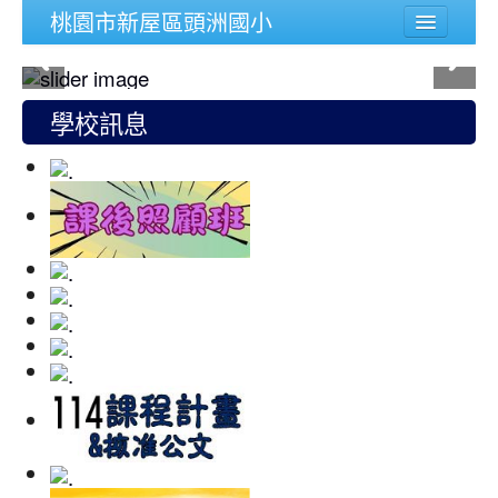
桃園市新屋區頭洲國小
學校簡介
行政組織
學校訊息
頭洲文件
公務連結
人事宣導專區
校內功能
登入