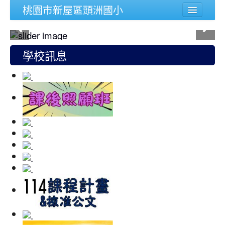
桃園市新屋區頭洲國小
學校簡介
行政組織
學校訊息
頭洲文件
公務連結
人事宣導專區
校內功能
登入