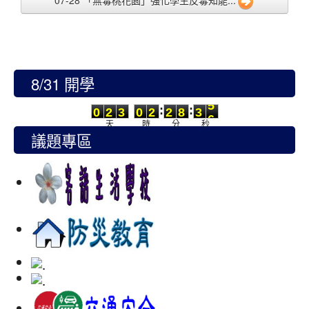
07-28 「無毒桃花園」強化學生反毒知能...
8/31 開學
0
2
3
0
2
2
8
3
5
:
:
0
2
3
0
2
2
8
3
5
天
時
分
秒
議題專區