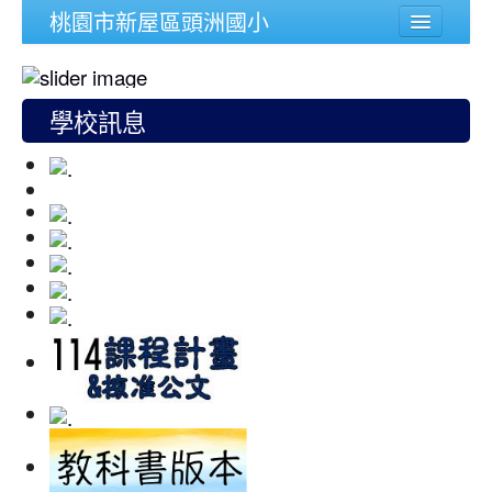
桃園市新屋區頭洲國小
學校簡介
行政組織
學校訊息
頭洲文件
公務連結
人事宣導專區
校內功能
登入