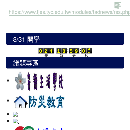
https://www.tjes.tyc.edu.tw/modules/tadnews/rss.ph
8/31 開學
0
2
4
1
8
5
9
0
4
:
:
0
2
4
1
8
5
9
0
5
天
時
分
秒
議題專區