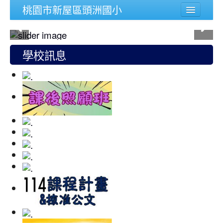
桃園市新屋區頭洲國小
學校簡介
行政組織
學校訊息
頭洲文件
公務連結
人事宣導專區
校內功能
登入