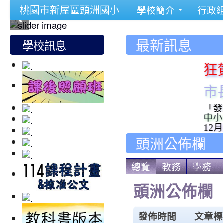
桃園市新屋區頭洲國小
學校簡介
行政
最新訊息
學校訊息
狂賀~~
市長給
「發燒不上
中小學數位
12月3日
頭洲公佈欄
總覽
教務
學務
頭洲公佈欄
發佈時間
文章標