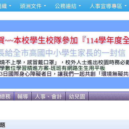
組織
頭洲文件
公務連結
人事宣導專區
本校學生校隊參加『114學年度全國
全市高國中小學生家長的一封信
學，感冒戴口罩」，校外人士進出校園時務必戴口罩，相
學習精進方案-班班有網路生生用平板
國際身心障礙者日，讓我們一起共創「環境無礙共經營 
總務
輔導
人事、會計
幼兒園
題