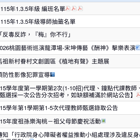
115年1.3.5年級 編班名單
115年1.3.5年級導師抽籤名單
「反毒反詐，『梅』你不行」
2026桃園藝術巡演龍潭場-宋坤傳藝《酬神》擊樂表演
馬祖新村眷村文創園區《植地有聲》主題展
預防性影像犯罪宣導
115學年度第一學期第2次(1-10招)代理、鐘點代課教
甄選採一次公告分次招考，如缺額補滿於網站公告】
115學年第1學期第1-5次代理教師甄選錄取公告
115年度祖孫樂淘桃－祖父母節慶祝活動
轉知「行政院身心障礙者權益推動小組處理涉及違反身