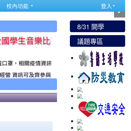
校內功能
登入
8/31 開學
議題專區
學生音樂比賽』榮獲 兒童樂隊 國小團
關疫情資訊可撥打疾管署防疫專線1922
資訊可及齊參與」的友善桃園。